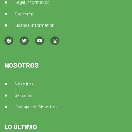
Legal Information
Copyright
License Information
F
T
Y
I
a
w
o
n
c
i
u
s
e
t
t
t
b
t
u
a
o
e
b
g
o
r
e
r
k
a
NOSOTROS
m
Nosotros
Servicios
Trabaja con Nosotros
LO ÚLTIMO