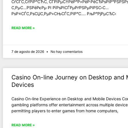
СѓСЃС‚СѓРїР°СЋС‚ СЃРїРµС†РёР°Р»РёР·РёСЂРѕРІР°РЅРЅ
С‚РµС…РЅРёРєРµ РІ РїРѕРІСЃРµРґРЅРµРІРЅС‹С…
РѕР±СЃС‚РѕСЏС‚РµР»СЊСЃС‚РІР°С…. РљР°РјРµСЂС‹
READ MORE »
7 de agosto de 2026
No hay comentarios
Casino On-line Journey on Desktop and 
Devices
Casino On-line Experience on Desktop and Mobile Devices C
gambling platforms offer entertainment across multiple device
permitting players to enter games from home computers,
READ MORE »