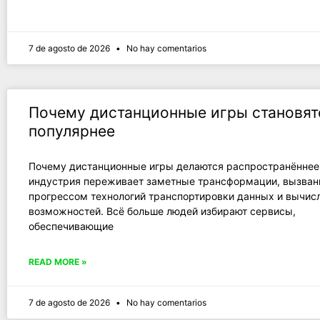
7 de agosto de 2026
No hay comentarios
Почему дистанционные игры становят
популярнее
Почему дистанционные игры делаются распространённее
индустрия переживает заметные трансформации, вызван
прогрессом технологий транспортировки данных и вычис
возможностей. Всё больше людей избирают сервисы,
обеспечивающие
READ MORE »
7 de agosto de 2026
No hay comentarios