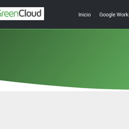
Ir
al
Inicio
Google Wor
contenido