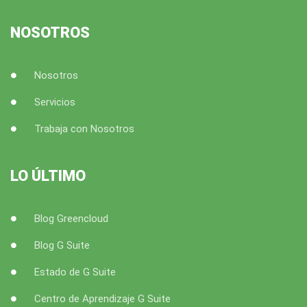
o
e
b
g
o
r
e
r
k
a
NOSOTROS
m
Nosotros
Servicios
Trabaja con Nosotros
LO ÚLTIMO
Blog Greencloud
Blog G Suite
Estado de G Suite
Centro de Aprendizaje G Suite