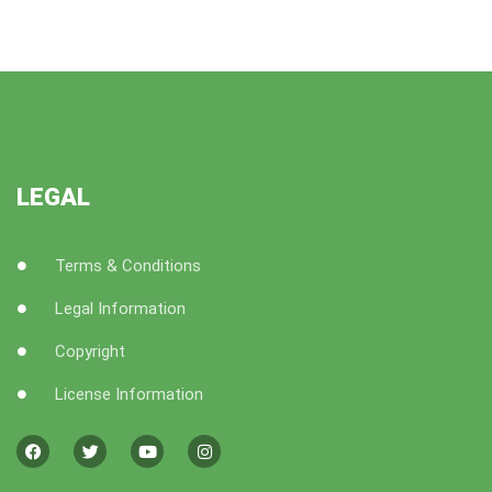
LEGAL
Terms & Conditions
Legal Information
Copyright
License Information
F
T
Y
I
a
w
o
n
c
i
u
s
e
t
t
t
b
t
u
a