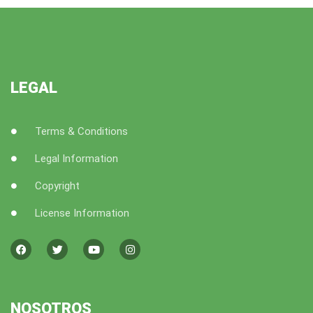
LEGAL
Terms & Conditions
Legal Information
Copyright
License Information
F
T
Y
I
a
w
o
n
c
i
u
s
e
t
t
t
b
t
u
a
o
e
b
g
o
r
e
r
k
a
NOSOTROS
m