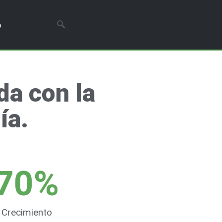
o
a con la
ía.
70
%
Crecimiento