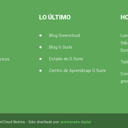
LO ÚLTIMO
H
Blog Greencloud
Lun
Sáb
Blog G Suite
Dom
Estado de G Suite
otros
Tel
Centro de Aprendizaje G Suite
Cor
gre
Cloud Bolivia - Sitio diseñado por
javierprada.digital