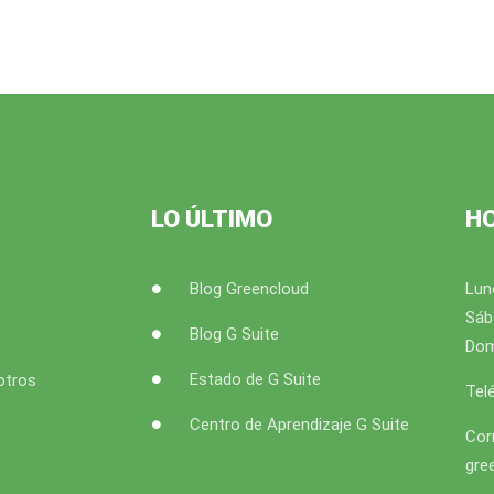
LO ÚLTIMO
H
Blog Greencloud
Lun
Sáb
Blog G Suite
Dom
Estado de G Suite
otros
Tel
Centro de Aprendizaje G Suite
Cor
gre