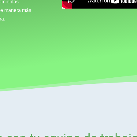
ramientas
 de manera más
ra.