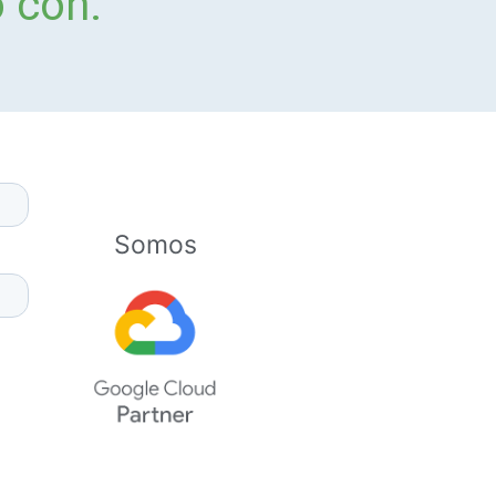
o con:
Somos