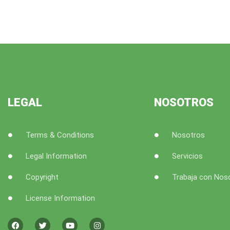
LEGAL
NOSOTROS
Terms & Conditions
Nosotros
Legal Information
Servicios
Copyright
Trabaja con Nos
License Information
F
T
Y
I
a
w
o
n
c
i
u
s