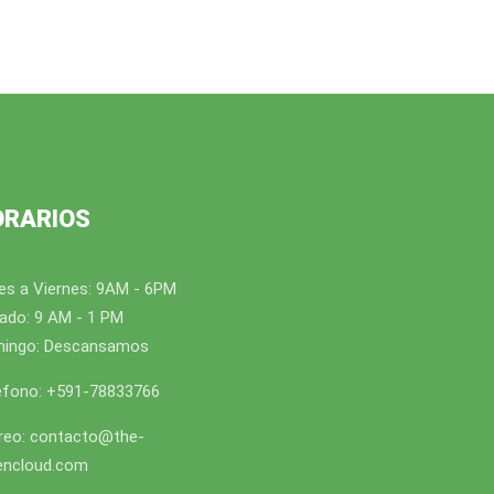
ORARIOS
es a Viernes: 9AM - 6PM
ado: 9 AM - 1 PM
ingo: Descansamos
éfono: +591-78833766
reo: contacto@the-
encloud.com