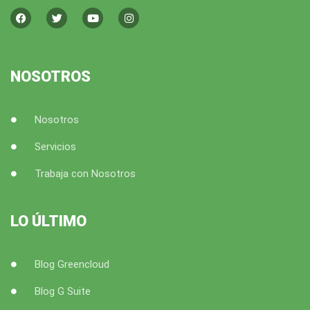
a
w
o
n
c
i
u
s
e
t
t
t
b
t
u
a
o
e
b
g
o
r
e
r
k
a
NOSOTROS
m
Nosotros
Servicios
Trabaja con Nosotros
LO ÚLTIMO
Blog Greencloud
Blog G Suite