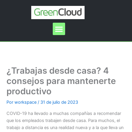
Ir
al
contenido
Menu
¿Trabajas desde casa? 4
consejos para mantenerte
productivo
Por
workspace
/
31 de julio de 2023
COVID-19 ha llevado a muchas compañías a recomendar
que los empleados trabajen desde casa. Para muchos, el
trabajo a distancia es una realidad nueva y a la que lleva un