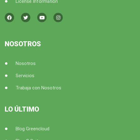
License Information
F
T
Y
I
a
w
o
n
c
i
u
s
e
t
t
t
b
t
u
a
o
e
b
g
o
r
e
r
k
a
NOSOTROS
m
Nosotros
Servicios
Trabaja con Nosotros
LO ÚLTIMO
Blog Greencloud