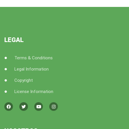
LEGAL
Terms & Conditions
Legal Information
Copyright
License Information
F
T
Y
I
a
w
o
n
c
i
u
s
e
t
t
t
b
t
u
a
o
e
b
g
o
r
e
r
k
a