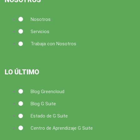
m
Nosotros
Servicios
Trabaja con Nosotros
LO ÚLTIMO
Blog Greencloud
Blog G Suite
Estado de G Suite
Centro de Aprendizaje G Suite