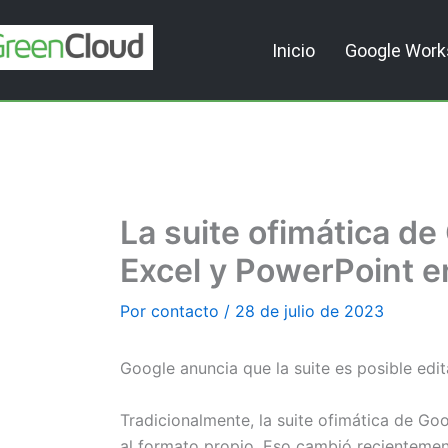
Ir
al
Inicio
Google Wor
contenido
La suite ofimática d
Excel y PowerPoint e
Por
contacto
/
28 de julio de 2023
Google anuncia que la suite es posible edit
Tradicionalmente, la suite ofimática de Go
al formato propio. Eso cambió recientemen