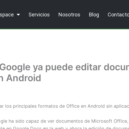
kspace
Servicios
Nosotros
Blog
Contact
e Google ya puede editar doc
n Android
ar los principales formatos de Office en Android sin aplica
ogle ha sido capaz de ver documentos de Microsoft Office, 
te en Google Docs en la web y ahora la edición de docume