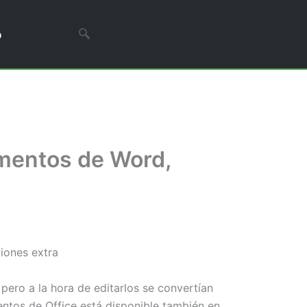
o
umentos de Word,
ciones extra
pero a la hora de editarlos se convertían
ntos de Office está disponible también en