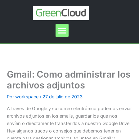
Ir
al
contenido
Menu
Gmail: Como administrar los
archivos adjuntos
Por
workspace
/
27 de julio de 2023
A través de Google y su correo electrónico podemos enviar
archivos adjuntos en los emails, guardar los que nos
envíen o directamente transferirlos a nuestro Google Drive.
Hay algunos trucos o consejos que debemos tener en
cuenta para gestionar archivos adjuntos en Gmail y