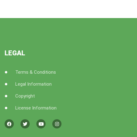
LEGAL
Terms & Conditions
Legal Information
Copyright
License Information
F
T
Y
I
a
w
o
n
c
i
u
s
e
t
t
t
b
t
u
a
o
e
b
g