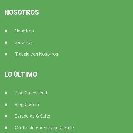
o
r
e
r
k
a
NOSOTROS
m
Nosotros
Servicios
Trabaja con Nosotros
LO ÚLTIMO
Blog Greencloud
Blog G Suite
Estado de G Suite
Centro de Aprendizaje G Suite