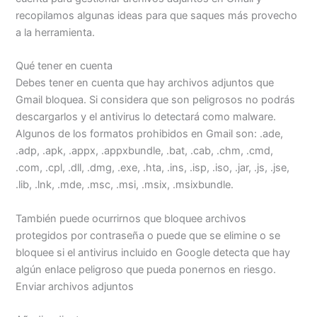
recopilamos algunas ideas para que saques más provecho
a la herramienta.
Qué tener en cuenta
Debes tener en cuenta que hay archivos adjuntos que
Gmail bloquea. Si considera que son peligrosos no podrás
descargarlos y el antivirus lo detectará como malware.
Algunos de los formatos prohibidos en Gmail son: .ade,
.adp, .apk, .appx, .appxbundle, .bat, .cab, .chm, .cmd,
.com, .cpl, .dll, .dmg, .exe, .hta, .ins, .isp, .iso, .jar, .js, .jse,
.lib, .lnk, .mde, .msc, .msi, .msix, .msixbundle.
También puede ocurrirnos que bloquee archivos
protegidos por contraseña o puede que se elimine o se
bloquee si el antivirus incluido en Google detecta que hay
algún enlace peligroso que pueda ponernos en riesgo.
Enviar archivos adjuntos