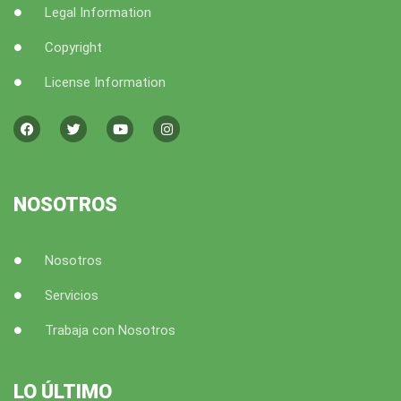
Legal Information
Copyright
License Information
F
T
Y
I
a
w
o
n
c
i
u
s
e
t
t
t
b
t
u
a
o
e
b
g
o
r
e
r
k
a
NOSOTROS
m
Nosotros
Servicios
Trabaja con Nosotros
LO ÚLTIMO