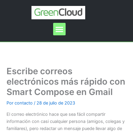
Ir
al
contenido
Menu
Escribe correos
electrónicos más rápido con
Smart Compose en Gmail
Por
contacto
/
28 de julio de 2023
El correo electrónico hace que sea fácil compartir
información con casi cualquier persona (amigos, colegas y
familiares), pero redactar un mensaje puede llevar algo de