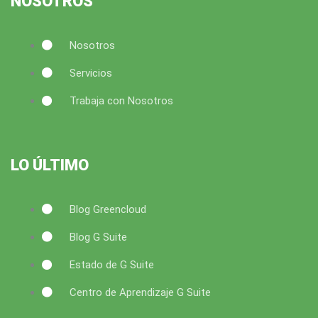
NOSOTROS
m
Nosotros
Servicios
Trabaja con Nosotros
LO ÚLTIMO
Blog Greencloud
Blog G Suite
Estado de G Suite
Centro de Aprendizaje G Suite