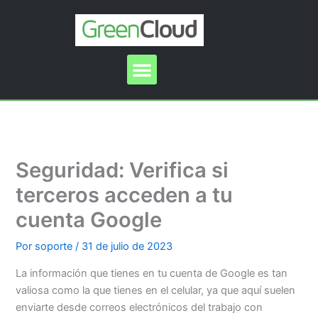
Ir
al
contenido
Menu
Seguridad: Verifica si
terceros acceden a tu
cuenta Google
Por
soporte
/
31 de julio de 2023
La información que tienes en tu cuenta de Google es tan
valiosa como la que tienes en el celular, ya que aquí suelen
enviarte desde correos electrónicos del trabajo con