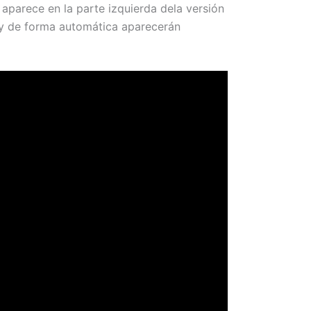
 aparece en la parte izquierda dela versión
 y de forma automática aparecerán