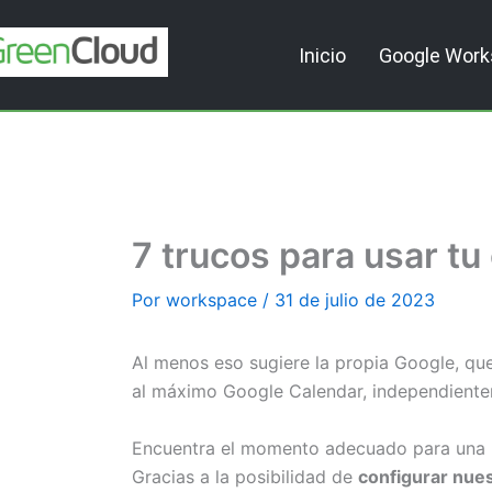
Ir
al
Inicio
Google Wor
contenido
7 trucos para usar tu
Por
workspace
/
31 de julio de 2023
Al menos eso sugiere la propia Google, qu
al máximo Google Calendar, independienteme
Encuentra el momento adecuado para una 
Gracias a la posibilidad de
configurar nue