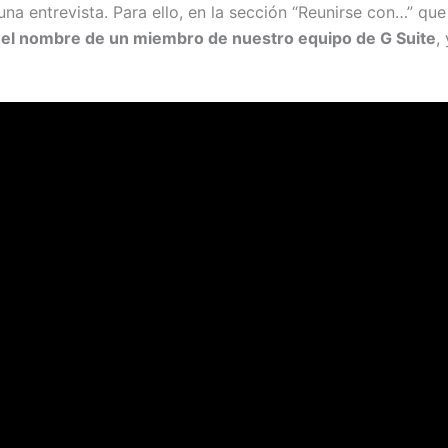
na entrevista. Para ello, en la sección “Reunirse con…” que
r el nombre de un miembro de nuestro equipo de G Suite
,