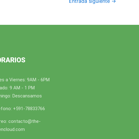
Entrada siguiente
→
ORARIOS
es a Viernes: 9AM - 6PM
ado: 9 AM - 1 PM
ingo: Descansamos
éfono: +591-78833766
reo: contacto@the-
encloud.com