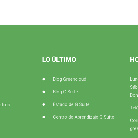
LO ÚLTIMO
H
Blog Greencloud
Lun
Sáb
Blog G Suite
Dom
Estado de G Suite
otros
Tel
Centro de Aprendizaje G Suite
Cor
gre