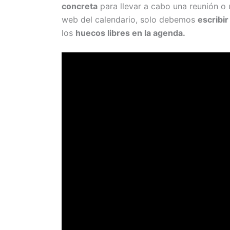
concreta
para llevar a cabo una reunión o u
web del calendario, solo debemos
escribi
los
huecos libres en la agenda.