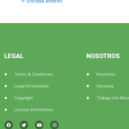
←
Entrada anterior
LEGAL
NOSOTROS
Terms & Conditions
Nosotros
Legal Information
Servicios
Copyright
Trabaja con Nos
License Information
F
T
Y
I
a
w
o
n
c
i
u
s
e
t
t
t