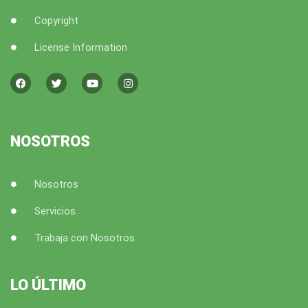
Copyright
License Information
F
T
Y
I
a
w
o
n
c
i
u
s
e
t
t
t
b
t
u
a
o
e
b
g
o
r
e
r
k
a
NOSOTROS
m
Nosotros
Servicios
Trabaja con Nosotros
LO ÚLTIMO