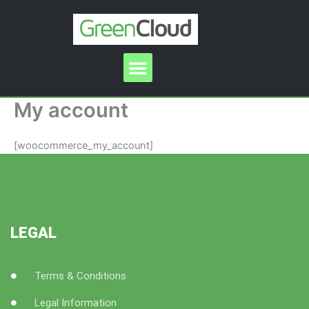
Ir
al
contenido
Menu
My account
[woocommerce_my_account]
LEGAL
Terms & Conditions
Legal Information