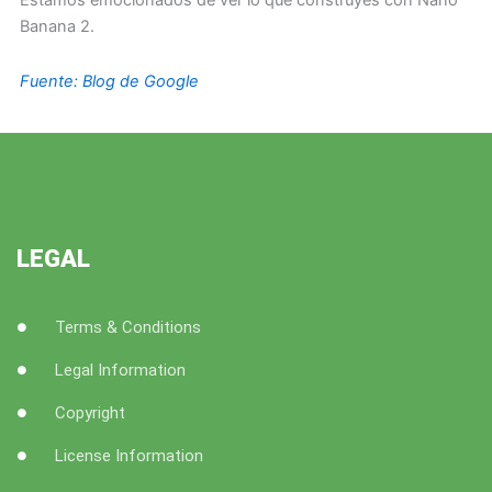
Estamos emocionados de ver lo que construyes con Nano
Banana 2.
Fuente: Blog de Google
LEGAL
Terms & Conditions
Legal Information
Copyright
License Information
F
T
Y
I