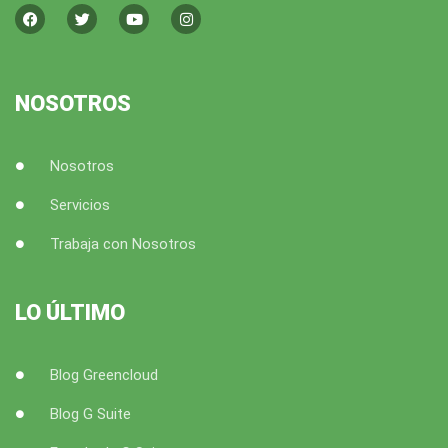
a
w
o
n
c
i
u
s
e
t
t
t
b
t
u
a
o
e
b
g
o
r
e
r
k
a
NOSOTROS
m
Nosotros
Servicios
Trabaja con Nosotros
LO ÚLTIMO
Blog Greencloud
Blog G Suite